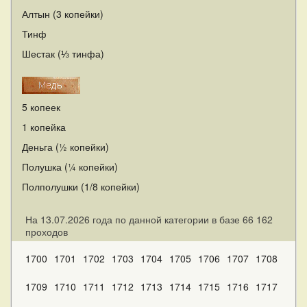
Алтын (3 копейки)
Тинф
Шестак (⅓ тинфа)
5 копеек
1 копейка
Деньга (½ копейки)
Полушка (¼ копейки)
Полполушки (1/8 копейки)
На 13.07.2026 года по данной категории в базе 66 162
проходов
1700
1701
1702
1703
1704
1705
1706
1707
1708
1709
1710
1711
1712
1713
1714
1715
1716
1717